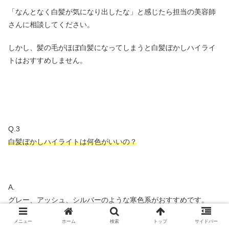
「なんとなく白髪が気になり出したな」と感じたら担当の美容師
さんに相談してください。
しかし、髪の毛がほぼ白髪になってしまうと白髪ぼかしハイライ
トはおすすめしません。
Q.3
白髪ぼかしハイライトは何色がいいの？
A.
グレー、アッシュ、シルバーのような寒色系がおすすめです。
なぜなら、白髪自体が寒色系に近い色のためオレンジやピンクの
メニュー
ホーム
検索
トップ
サイドバー