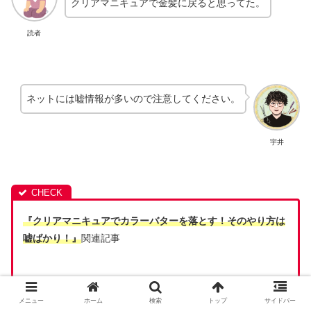
クリアマニキュアで金髪に戻ると思ってた。
読者
ネットには嘘情報が多いので注意してください。
宇井
『クリアマニキュアでカラーバターを落とす！そのやり方は
嘘ばかり！』
関連記事
・
カラーバターを早く落とす！ピンクに染まった髪を茶色に
メニュー
ホーム
検索
トップ
サイドバー