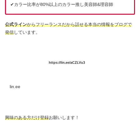
✔︎カラー比率が80%以上のカラー推し美容師&理容師
公式ライン
からフリーランスだから話せる本当の情報をブログで
発信
しています。
https://lin.ee/aCZLVu3
lin.ee
興味のある方だけ登録
お願いします！