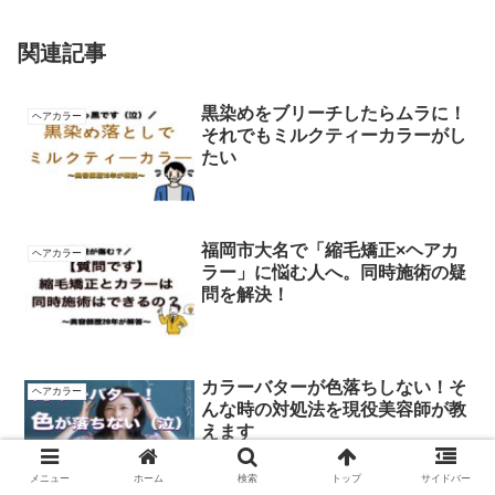
関連記事
黒染めをブリーチしたらムラに！
ヘアカラー
それでもミルクティーカラーがし
たい
福岡市大名で「縮毛矯正×ヘアカ
ヘアカラー
ラー」に悩む人へ。同時施術の疑
問を解決！
カラーバターが色落ちしない！そ
ヘアカラー
んな時の対処法を現役美容師が教
えます
メニュー
ホーム
検索
トップ
サイドバー