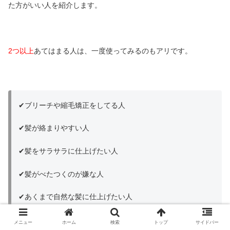
た方がいい人を紹介します。
2つ以上
あてはまる人は、一度使ってみるのもアリです。
✔︎ブリーチや縮毛矯正をしてる人
✔︎髪が絡まりやすい人
✔︎髪をサラサラに仕上げたい人
✔︎髪がべたつくのが嫌な人
✔︎あくまで自然な髪に仕上げたい人
✔︎これまでの洗い流さないトリートメントがイマイチだった
メニュー
ホーム
検索
トップ
サイドバー