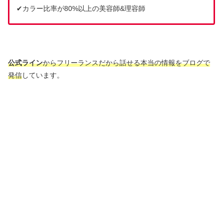
✔︎カラー比率が80%以上の美容師&理容師
公式ライン
からフリーランスだから話せる本当の情報をブログで
発信
しています。