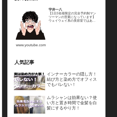
宇井一八
【1日3名様限定の完全予約制マン
ツーマンの営業になっています】
ウェイウェイ系の美容室ではあり
ません。予約は「予約専用LINE」
「インスタグラム」からお願いし
ます。黒染めや縮毛矯正をされて
いる場合は、希望のカラーになり
づらい場合があるのでお問い合わ
せください。（ブログやYouTube
www.youtube.com
を見ました！というとスムーズで
す）すぐ…
人気記事
インナーカラーの隠し方！
結び方と染め方でオフィス
でもバレない！
ムラシャンは効果ない？使
い方と置き時間で金髪を白
髪にするやり方！