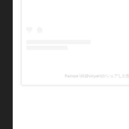
Kazuya Ui(@uicyan)がシェアした