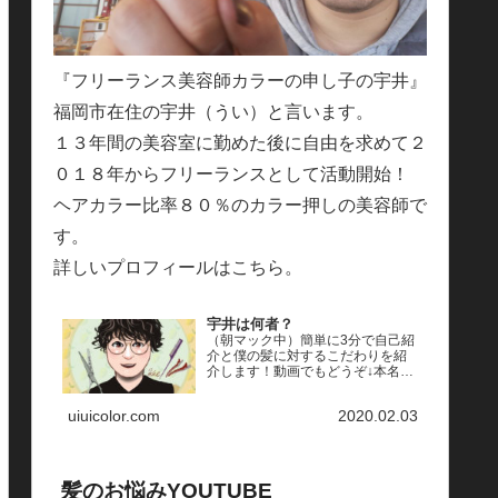
『フリーランス美容師カラーの申し子の宇井』
福岡市在住の宇井（うい）と言います。
１３年間の美容室に勤めた後に自由を求めて２
０１８年からフリーランスとして活動開始！
ヘアカラー比率８０％のカラー押しの美容師で
す。
詳しいプロフィールはこちら。
宇井は何者？
（朝マック中）簡単に3分で自己紹
介と僕の髪に対するこだわりを紹
介します！動画でもどうぞ↓本名
は？→宇井一八（ういかずや）仕
事は何してるの？→フリーランス
uiuicolor.com
2020.02.03
美容師普段何してるの？→インス
タを見てもらえるとわかります
（笑）もともと勤めていたの？
→…
髪のお悩みYOUTUBE