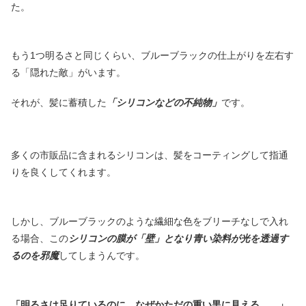
た。
もう1つ明るさと同じくらい、ブルーブラックの仕上がりを左右す
る「隠れた敵」がいます。
それが、髪に蓄積した
「シリコンなどの不純物」
です。
多くの市販品に含まれるシリコンは、髪をコーティングして指通
りを良くしてくれます。
しかし、ブルーブラックのような繊細な色をブリーチなしで入れ
る場合、この
シリコンの膜が「壁」となり青い染料が光を透過す
るのを邪魔
してしまうんです。
「明るさは足りているのに、なぜかただの重い黒に見える……」