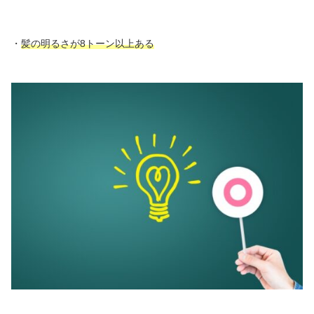
・
髪の明るさが8トーン以上ある