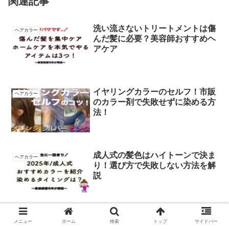
関連記事
洗い流さないトリートメントは傷
ヘアカラー
んだ髪に必要？美容師おすすめヘ
アケア
イヤリングカラーのセルフ！市販
ヘアカラー
のカラー剤で失敗せずに染める方
法！
成人式の髪色はハイトーンで決ま
ヘアカラー
り！選び方で失敗しない方法を解
説
【成人式】髪型がショートの男性
ヘアカラー
メニュー
ホーム
検索
トップ
サイドバー